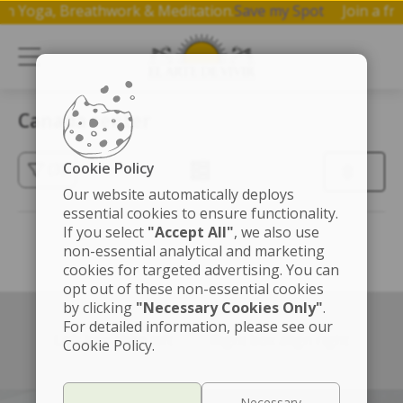
p on Yoga, Breathwork & Meditation.
Save my Spot
Join a 
Canada center
Cookie Policy
(3)
Our website automatically deploys
essential cookies to ensure functionality.
If you select
"Accept All"
, we also use
non-essential analytical and marketing
cookies for targeted advertising. You can
opt out of these non-essential cookies
by clicking
"Necessary Cookies Only"
.
For detailed information, please see our
Left box align left
Right box align right
Cookie Policy.