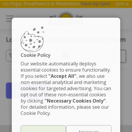
hop on Yoga, Breathwork & Meditation.
Save my Spot
Join 
Lorem ipsum dolor color sit amet ipsum
Cookie Policy
(3)
Our website automatically deploys
essential cookies to ensure functionality.
If you select
"Accept All"
, we also use
non-essential analytical and marketing
cookies for targeted advertising. You can
Add to cart
opt out of these non-essential cookies
by clicking
"Necessary Cookies Only"
.
For detailed information, please see our
Cookie Policy.