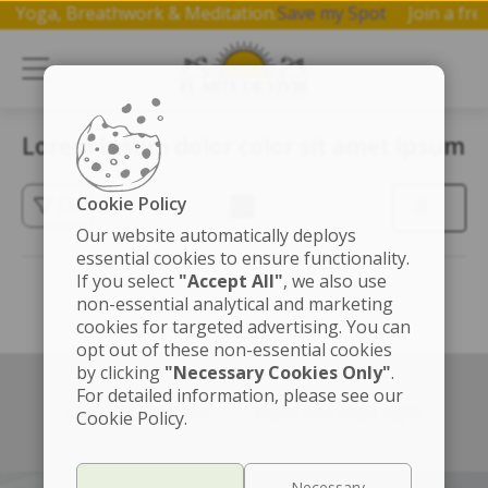
p on Yoga, Breathwork & Meditation.
Save my Spot
Join a 
Lorem ipsum dolor color sit amet ipsum
Cookie Policy
(3)
Our website automatically deploys
essential cookies to ensure functionality.
If you select
"Accept All"
, we also use
non-essential analytical and marketing
cookies for targeted advertising. You can
opt out of these non-essential cookies
by clicking
"Necessary Cookies Only"
.
For detailed information, please see our
Left box align left
Right box align right
Cookie Policy.