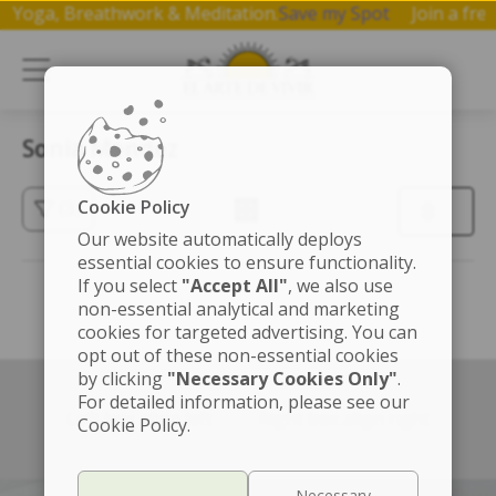
 on Yoga, Breathwork & Meditation.
Save my Spot
Join a f
Sonia Mendez
Cookie Policy
(3)
Our website automatically deploys
essential cookies to ensure functionality.
If you select
"Accept All"
, we also use
non-essential analytical and marketing
cookies for targeted advertising. You can
opt out of these non-essential cookies
by clicking
"Necessary Cookies Only"
.
For detailed information, please see our
Left box align left
Right box align right
Cookie Policy.