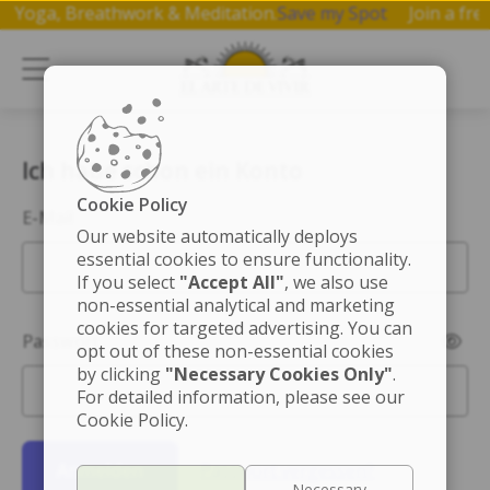
p on Yoga, Breathwork & Meditation.
Save my Spot
Join a 
Ich habe schon ein Konto
Cookie Policy
E-Mail
Our website automatically deploys
essential cookies to ensure functionality.
If you select
"Accept All"
, we also use
non-essential analytical and marketing
cookies for targeted advertising. You can
Passwort
opt out of these non-essential cookies
by clicking
"Necessary Cookies Only"
.
For detailed information, please see our
Cookie Policy.
Anmelden
Passwort vergessen?