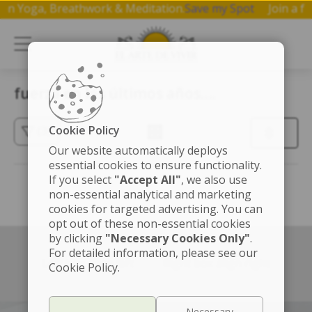
op on Yoga, Breathwork & Meditation.
Save my Spot
Join a
fuerza en los últimos años….
Cookie Policy
(3)
Our website automatically deploys
essential cookies to ensure functionality.
If you select
"Accept All"
, we also use
non-essential analytical and marketing
cookies for targeted advertising. You can
opt out of these non-essential cookies
by clicking
"Necessary Cookies Only"
.
For detailed information, please see our
Left box align left
Right box align right
Cookie Policy.