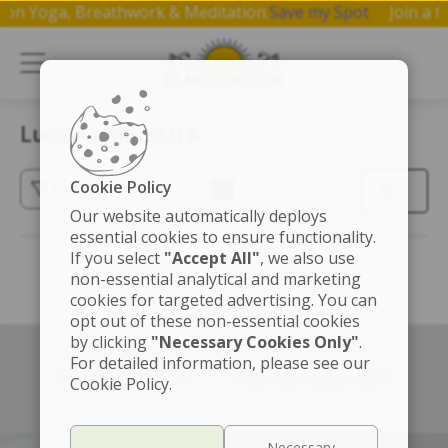
op on Yoga, Breathwork & Meditation.
Save my Spot
Join a
Luciana Macetti K.
Cookie Policy
(3)
Our website automatically deploys
essential cookies to ensure functionality.
If you select
"Accept All"
, we also use
non-essential analytical and marketing
cookies for targeted advertising. You can
opt out of these non-essential cookies
by clicking
"Necessary Cookies Only"
.
For detailed information, please see our
Left box align left
Right box align right
Cookie Policy.