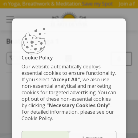
op on Yoga, Breathwork & Meditation.
Save my Spot
Join a
Beatriz Goyoga 1
Cookie Policy
(3)
Our website automatically deploys
essential cookies to ensure functionality.
If you select
"Accept All"
, we also use
non-essential analytical and marketing
cookies for targeted advertising. You can
opt out of these non-essential cookies
by clicking
"Necessary Cookies Only"
.
For detailed information, please see our
Left box align left
Right box align right
Cookie Policy.