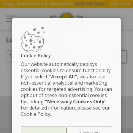
 on Yoga, Breathwork & Meditation.
Save my Spot
Join a f
Luciana Macetti K.
Cookie Policy
(3)
Our website automatically deploys
essential cookies to ensure functionality.
If you select
"Accept All"
, we also use
non-essential analytical and marketing
cookies for targeted advertising. You can
opt out of these non-essential cookies
by clicking
"Necessary Cookies Only"
.
For detailed information, please see our
Left box align left
Right box align right
Cookie Policy.