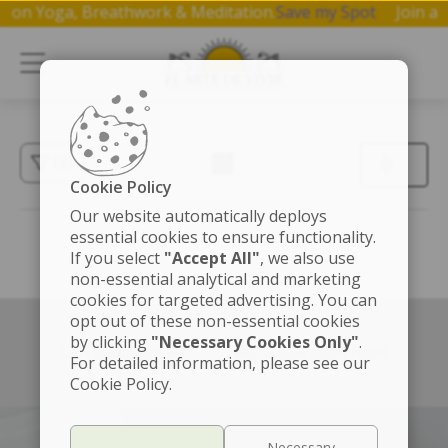
hop on Yoga, Breathwork & Meditation.
Save my Spot
Join 
(3)
Cookie Policy
Our website automatically deploys
essential cookies to ensure functionality.
If you select
"Accept All"
, we also use
non-essential analytical and marketing
cookies for targeted advertising. You can
opt out of these non-essential cookies
by clicking
"Necessary Cookies Only"
.
Left box align left
Right box align right
For detailed information, please see our
Cookie Policy.