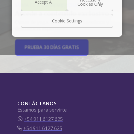
SÚMATE A LA MEMBRESÍA
Accede a contenido exclusivo
Cookie Settings
Clases de yoga, meditaciones, beneficios y
descuentos especiales.
PRUEBA 30 DÍAS GRATIS
CONTÁCTANOS
Estamos para servirte
+54 911 6127 625
+54 911 6127 625