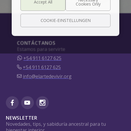
COOKIE-EINSTELLUNGEN
CONTÁCTANOS
Estamos para servirte
+54 911 6127 625
+54 911 6127 625
info@elartedevivir.org
NEWSLETTER
Novedades, tips, y sabiduría ancestral para tu
bienestar interior.