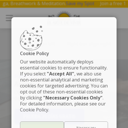
 Yoga, Breathwork & Meditation.
Save my Spot
Join a free
Left box align left
Right box align right
Cookie Policy
Our website automatically deploys
essential cookies to ensure functionality.
If you select
"Accept All"
, we also use
SÚMATE A LA MEMBRESÍA
non-essential analytical and marketing
Accede a contenido exclusivo
cookies for targeted advertising. You can
opt out of these non-essential cookies
Clases de yoga, meditaciones, beneficios y
by clicking
"Necessary Cookies Only"
.
descuentos especiales.
For detailed information, please see our
Cookie Policy.
PRUEBA 30 DÍAS GRATIS