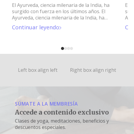
El Ayurveda, ciencia milenaria de la India, ha
El A
surgido con fuerza en los últimos años. El
surg
Ayurveda, ciencia milenaria de la India, ha
Ayur
surgido con fuerza en los últimos años.
sur
Continuar leyendo
Con
Left box align left
Right box align right
SÚMATE A LA MEMBRESÍA
Accede a contenido exclusivo
Clases de yoga, meditaciones, beneficios y
descuentos especiales.