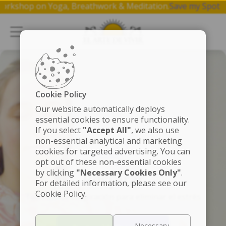
ee 1 hr workshop on Yoga, Breathwork & Meditation.
Save my
Cookie Policy
Our website automatically deploys
essential cookies to ensure functionality.
If you select
"Accept All"
, we also use
non-essential analytical and marketing
cookies for targeted advertising. You can
opt out of these non-essential cookies
by clicking
"Necessary Cookies Only"
.
Respirar
For detailed information, please see our
Cookie Policy.
Técnicas de respiración para eliminar el estrés