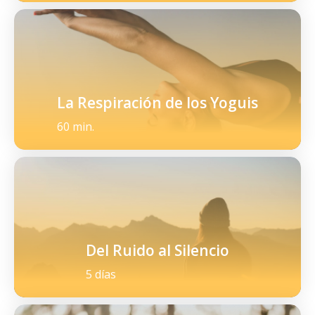
La Respiración de los Yoguis
60 min.
Del Ruido al Silencio
5 días