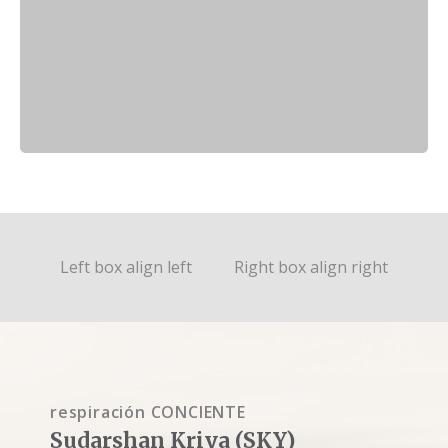
Left box align left
Right box align right
respiración CONCIENTE
Sudarshan Kriya (SKY)