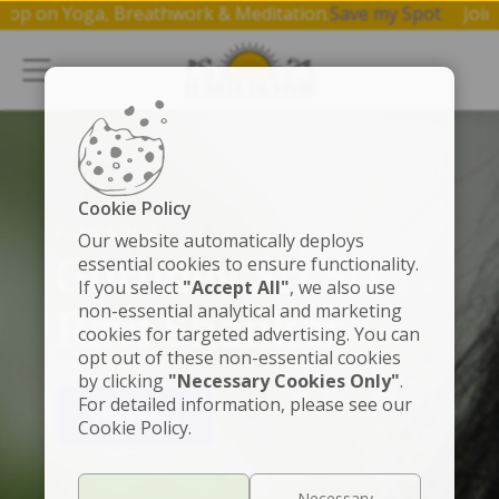
 workshop on Yoga, Breathwork & Meditation.
Save my Spot
Cookie Policy
FUNDADOR
Our website automatically deploys
Gurudev Sri Sri
essential cookies to ensure functionality.
If you select
"Accept All"
, we also use
non-essential analytical and marketing
Ravi Shankar
cookies for targeted advertising. You can
opt out of these non-essential cookies
by clicking
"Necessary Cookies Only"
.
For detailed information, please see our
VER VIDEO
Cookie Policy.