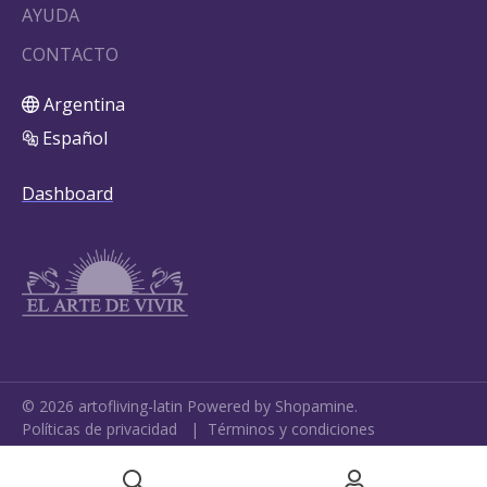
AYUDA
CONTACTO
Argentina
Español
Dashboard
©
2026
artofliving-latin
Powered by Shopamine.
Políticas de privacidad
|
Términos y condiciones
Cookie Settings
•
My Data