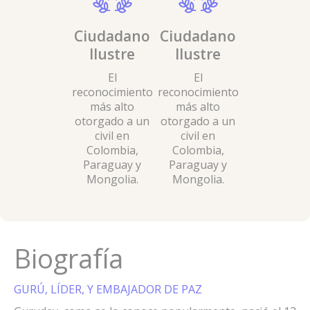
Ciudadano
Ciudadano
Ciudada
Ilustre
Ilustre
Ilustre
El
El
El
reconocimiento
reconocimiento
reconocimie
más alto
más alto
más alto
otorgado a un
otorgado a un
otorgado a 
civil en
civil en
civil en
Colombia,
Colombia,
Colombia,
Paraguay y
Paraguay y
Paraguay 
Mongolia.
Mongolia.
Mongolia.
Biografía
GURÚ, LÍDER, Y EMBAJADOR DE PAZ