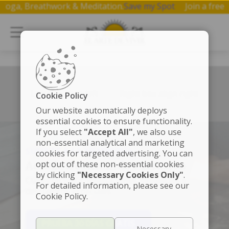
on Yoga, Breathwork & Meditation.
Save my Spot
Join a fr
Left box align left
Right box align right
Cookie Policy
Our website automatically deploys
essential cookies to ensure functionality.
If you select
"Accept All"
, we also use
non-essential analytical and marketing
SÚMATE A LA MEMBRESÍA
cookies for targeted advertising. You can
opt out of these non-essential cookies
Accede a contenido exclusivo
by clicking
"Necessary Cookies Only"
.
Clases de yoga, meditaciones, beneficios y
For detailed information, please see our
descuentos especiales.
Cookie Policy.
PRUEBA 30 DÍAS GRATIS