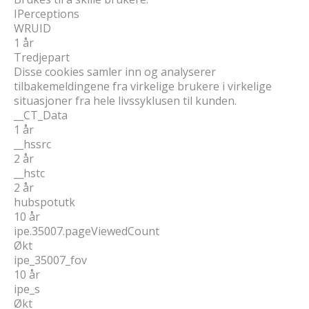
IPerceptions
WRUID
1 år
Tredjepart
Disse cookies samler inn og analyserer
tilbakemeldingene fra virkelige brukere i virkelige
situasjoner fra hele livssyklusen til kunden.
__CT_Data
1 år
__hssrc
2 år
__hstc
2 år
hubspotutk
10 år
ipe.35007.pageViewedCount
Økt
ipe_35007_fov
10 år
ipe_s
Økt