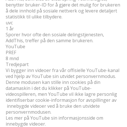
benytter bruker-ID for å gjøre det mulig for brukeren
å dele innhold på sosiale nettverk og levere detaljert
statistikk til ulike tilbydere.
uvc
1 år
Sporer hvor ofte den sosiale delingstjenesten,
AddThis, treffer på den samme brukeren.
YouTube
PREF
8 mnd
Tredjepart
Vi bygger inn videoer fra vår offisielle YouTube-kanal
ved hjelp av YouTube sin utvidet personvernmodus.
Denne modusen kan stille inn cookies på din
datamaskin i det du klikker på YouTube-
videospilleren, men YouTube vil ikke lagre personlig
identifiserbar cookie-informasjon for avspillinger av
innebygde videoer ved å bruke den utvidete
personvernmodusen.
Les mer på YouTube sin informasjonsside om
innebygde videoer.