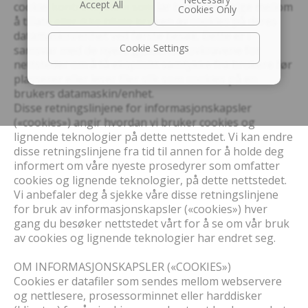
cookie-kontrollsystem som lar brukeren velge mellom
å tillate eller ikke tillate bruken av cookies på deres
datamaskin/enhet ved første besøk. Dette er i
Cookie Settings
samsvar med de nyere gjeldende lovkravene for
nettsteder om å få eksplisitt samtykke fra brukere før
plasserer eller leser filer slik som cookies på en
brukers datamaskin/enhet.
Disse retningslinjene for informasjonskapsler
(«cookies») angir hvordan vi bruker cookies og
lignende teknologier på dette nettstedet. Vi kan endre
disse retningslinjene fra tid til annen for å holde deg
informert om våre nyeste prosedyrer som omfatter
cookies og lignende teknologier, på dette nettstedet.
Vi anbefaler deg å sjekke våre disse retningslinjene
for bruk av informasjonskapsler («cookies») hver
gang du besøker nettstedet vårt for å se om vår bruk
av cookies og lignende teknologier har endret seg.
OM INFORMASJONSKAPSLER («COOKIES»)
Cookies er datafiler som sendes mellom webservere
og nettlesere, prosessorminnet eller harddisker