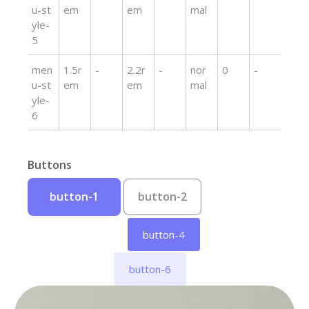
u-st
em
em
mal
yle-
5
men
1.5r
-
2.2r
-
nor
0
-
u-st
em
em
mal
yle-
6
Buttons
button-1
button-2
button-3
button-4
button-5
button-6