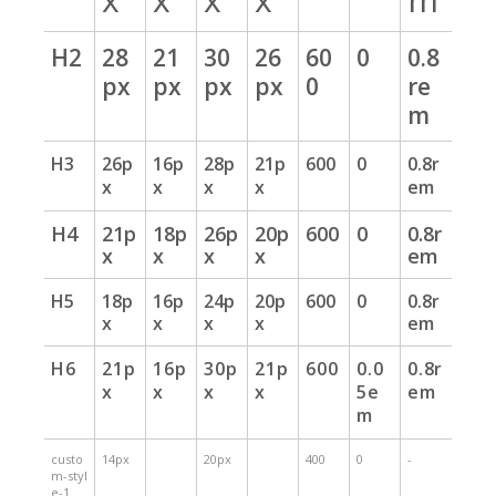
H2
28
21
30
26
60
0
0.8
px
px
px
px
0
re
m
H3
26p
16p
28p
21p
600
0
0.8r
x
x
x
x
em
H4
21p
18p
26p
20p
600
0
0.8r
x
x
x
x
em
H5
18p
16p
24p
20p
600
0
0.8r
x
x
x
x
em
H6
21p
16p
30p
21p
600
0.0
0.8r
x
x
x
x
5e
em
m
custo
14px
20px
400
0
-
m-styl
e-1