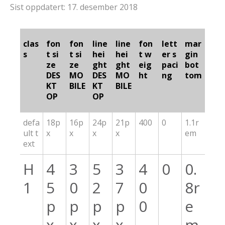
Sist oppdatert: 17. desember 2018
clas
fon
fon
line
line
fon
lett
mar
s
t si
t si
hei
hei
t w
er s
gin
ze
ze
ght
ght
eig
paci
bot
DES
MO
DES
MO
ht
ng
tom
KT
BILE
KT
BILE
OP
OP
defa
18p
16p
24p
21p
400
0
1.1r
ult t
x
x
x
x
em
ext
H
4
3
5
3
4
0
0.
1
5
0
2
7
0
8r
p
p
p
p
0
e
x
x
x
x
m