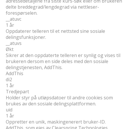
adressedetaljene fra siste kurs-søk eller om brukeren
delte breddegrad/lengdegrad via nettleser-
forespørselen.
__atuvc
1 år
Oppdaterer telleren til et nettsted sine sosiale
delingsfunksjoner.
__atuvs
Økt
Sikrer at den oppdaterte telleren er synlig og vises til
brukeren dersom en side deles med den sosiale
delingstjenesten, AddThis.
AddThis
di2
1 år
Tredjepart
Holder styr på utløpsdatoer til andre cookies som
brukes av den sosiale delingsplattformen.
uid
1 år
Oppretter en unik, maskingenerert bruker-ID.
AddThis, som eies av Clearspring Technologies,