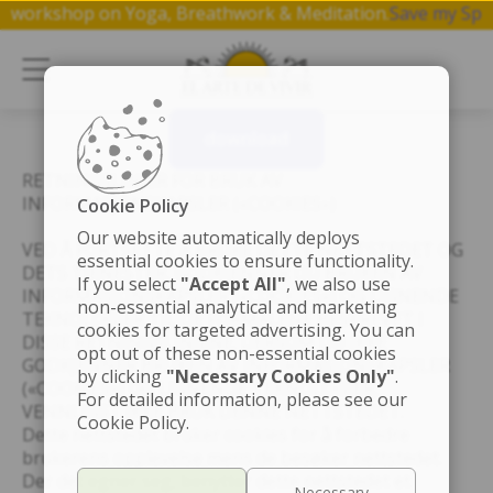
 a free 1 hr workshop on Yoga, Breathwork & Meditation.
Sa
download
RETNINGSLINJER FOR BRUK AV
INFORMASJONSKAPSLER («COOKIES»)
Cookie Policy
Our website automatically deploys
VED Å FORTSETTE Å BRUKE DETTE NETTSTEDET OG
essential cookies to ensure functionality.
DETS TJENESTER, GODKJENNER DU BRUKEN AV
If you select
"Accept All"
, we also use
INFORMASJONSKAPSLER («COOKIES») OG LIGNENDE
non-essential analytical and marketing
TEKNOLOGIER TIL DE FORMÅLENE BESKREVET I
cookies for targeted advertising. You can
DISSE RETNINGSLINJENE. DERSOM DU IKKE
opt out of these non-essential cookies
GODKJENNER BRUKEN AV INFORMASJONSKAPSLER
by clicking
"Necessary Cookies Only"
.
(«COOKIES») OG LIGNENDE TEKNOLOGIER,
For detailed information, please see our
VENNLIGST IKKE BRUK DENNE NETTSTEDET.
Cookie Policy.
Dette nettstedet bruker cookies for å forbedre
brukerens opplevelse mens de besøker nettstedet.
Der det egner seg, benytter dette nettstedet et