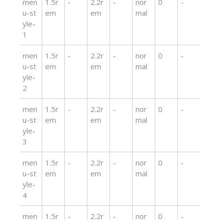
men
1.5r
-
2.2r
-
nor
0
-
u-st
em
em
mal
yle-
1
men
1.5r
-
2.2r
-
nor
0
-
u-st
em
em
mal
yle-
2
men
1.5r
-
2.2r
-
nor
0
-
u-st
em
em
mal
yle-
3
men
1.5r
-
2.2r
-
nor
0
-
u-st
em
em
mal
yle-
4
men
1.5r
-
2.2r
-
nor
0
-