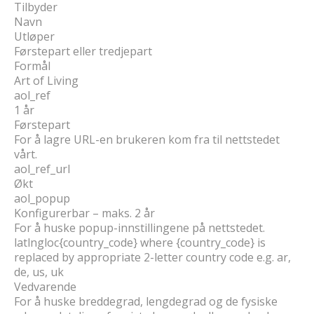
Tilbyder
Navn
Utløper
Førstepart eller tredjepart
Formål
Art of Living
aol_ref
1 år
Førstepart
For å lagre URL-en brukeren kom fra til nettstedet
vårt.
aol_ref_url
Økt
aol_popup
Konfigurerbar – maks. 2 år
For å huske popup-innstillingene på nettstedet.
latlngloc{country_code} where {country_code} is
replaced by appropriate 2-letter country code e.g. ar,
de, us, uk
Vedvarende
For å huske breddegrad, lengdegrad og de fysiske