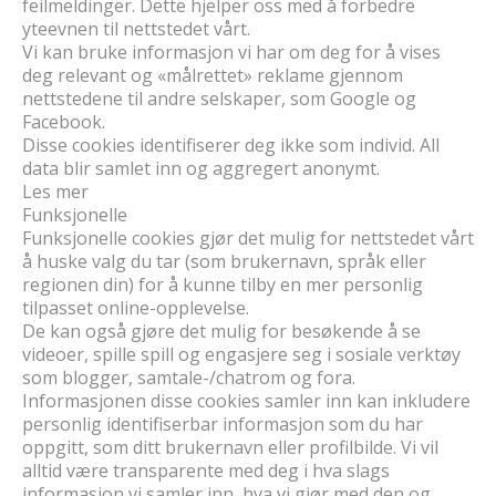
feilmeldinger. Dette hjelper oss med å forbedre
yteevnen til nettstedet vårt.
Vi kan bruke informasjon vi har om deg for å vises
deg relevant og «målrettet» reklame gjennom
nettstedene til andre selskaper, som Google og
Facebook.
Disse cookies identifiserer deg ikke som individ. All
data blir samlet inn og aggregert anonymt.
Les mer
Funksjonelle
Funksjonelle cookies gjør det mulig for nettstedet vårt
å huske valg du tar (som brukernavn, språk eller
regionen din) for å kunne tilby en mer personlig
tilpasset online-opplevelse.
De kan også gjøre det mulig for besøkende å se
videoer, spille spill og engasjere seg i sosiale verktøy
som blogger, samtale-/chatrom og fora.
Informasjonen disse cookies samler inn kan inkludere
personlig identifiserbar informasjon som du har
oppgitt, som ditt brukernavn eller profilbilde. Vi vil
alltid være transparente med deg i hva slags
informasjon vi samler inn, hva vi gjør med den og