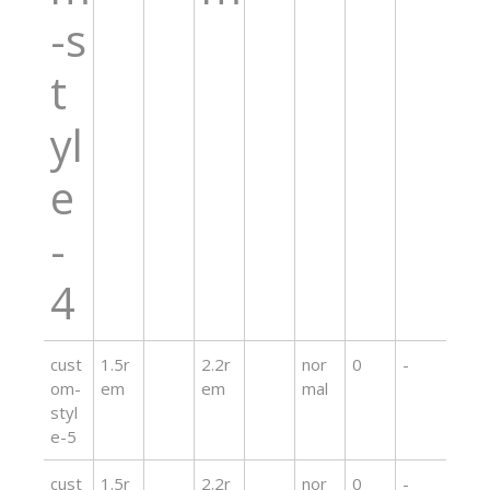
-s
t
yl
e
-
4
cust
1.5r
2.2r
nor
0
-
om-
em
em
mal
styl
e-5
cust
1.5r
2.2r
nor
0
-