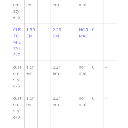
om-
em
em
mal
styl
e-6
CUS
1.5R
2.2R
NOR
0
-
TO
EM
EM
MAL
M-S
TYL
E-7
cust
1.5r
2.2r
nor
0
-
om-
em
em
mal
styl
e-8
cust
1.5r
2.2r
nor
0
-
om-
em
em
mal
styl
e-9