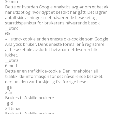
30 min
Dette er hvordan Google Analytics avgjør om et besøk
har utløpt og hvor dypt et besøkt har gått. Det lagrer
antall sidevisninger i det nåværende besøket og
starttidspunktet for brukerens nåværende besøk.
__utmc
Økt
«__utmc» cookie er den eneste økt-cookie som Google
Analytics bruker. Dens eneste formal er å registrere
at besøket ble avsluttet hvis/når nettleseren blir
lukket.
__utmz
6 mnd
Dette er en trafikkilde-cookie. Den inneholder all
trafikkilde-informasjon for det nåværende besøket,
dersom den var forskjellig fra forrige besøk.
_ga
2 år
Brukes til å skille brukere.
_gid
24 timer
Brukes til å skille brukere.