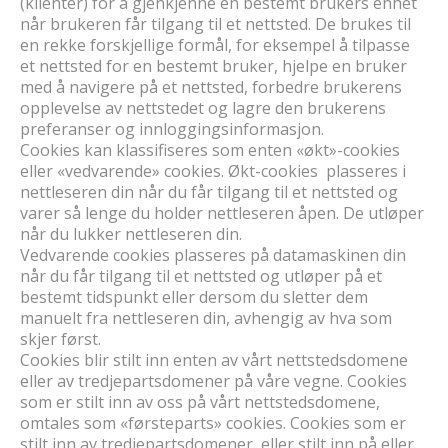
(klienter) for å gjenkjenne en bestemt brukers enhet
når brukeren får tilgang til et nettsted. De brukes til
en rekke forskjellige formål, for eksempel å tilpasse
et nettsted for en bestemt bruker, hjelpe en bruker
med å navigere på et nettsted, forbedre brukerens
opplevelse av nettstedet og lagre den brukerens
preferanser og innloggingsinformasjon.
Cookies kan klassifiseres som enten «økt»-cookies
eller «vedvarende» cookies. Økt-cookies plasseres i
nettleseren din når du får tilgang til et nettsted og
varer så lenge du holder nettleseren åpen. De utløper
når du lukker nettleseren din.
Vedvarende cookies plasseres på datamaskinen din
når du får tilgang til et nettsted og utløper på et
bestemt tidspunkt eller dersom du sletter dem
manuelt fra nettleseren din, avhengig av hva som
skjer først.
Cookies blir stilt inn enten av vårt nettstedsdomene
eller av tredjepartsdomener på våre vegne. Cookies
som er stilt inn av oss på vårt nettstedsdomene,
omtales som «førsteparts» cookies. Cookies som er
stilt inn av tredjepartsdomener, eller stilt inn på eller