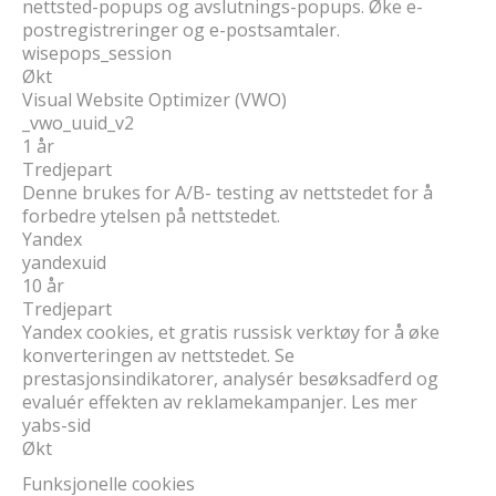
nettsted-popups og avslutnings-popups. Øke e-
postregistreringer og e-postsamtaler.
wisepops_session
Økt
Visual Website Optimizer (VWO)
_vwo_uuid_v2
1 år
Tredjepart
Denne brukes for A/B- testing av nettstedet for å
forbedre ytelsen på nettstedet.
Yandex
yandexuid
10 år
Tredjepart
Yandex cookies, et gratis russisk verktøy for å øke
konverteringen av nettstedet. Se
prestasjonsindikatorer, analysér besøksadferd og
evaluér effekten av reklamekampanjer. Les mer
yabs-sid
Økt
Funksjonelle cookies