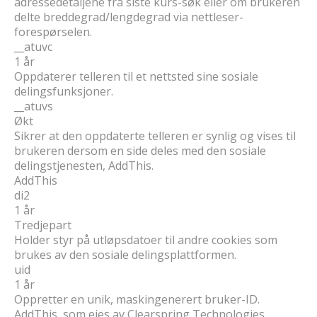
adressedetaljene fra siste kurs-søk eller om brukeren
delte breddegrad/lengdegrad via nettleser-
forespørselen.
__atuvc
1 år
Oppdaterer telleren til et nettsted sine sosiale
delingsfunksjoner.
__atuvs
Økt
Sikrer at den oppdaterte telleren er synlig og vises til
brukeren dersom en side deles med den sosiale
delingstjenesten, AddThis.
AddThis
di2
1 år
Tredjepart
Holder styr på utløpsdatoer til andre cookies som
brukes av den sosiale delingsplattformen.
uid
1 år
Oppretter en unik, maskingenerert bruker-ID.
AddThis, som eies av Clearspring Technologies,