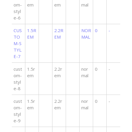
om-
em
em
mal
styl
e-6
CUS
1.5R
2.2R
NOR
0
-
TO
EM
EM
MAL
M-S
TYL
E-7
cust
1.5r
2.2r
nor
0
-
om-
em
em
mal
styl
e-8
cust
1.5r
2.2r
nor
0
-
om-
em
em
mal
styl
e-9