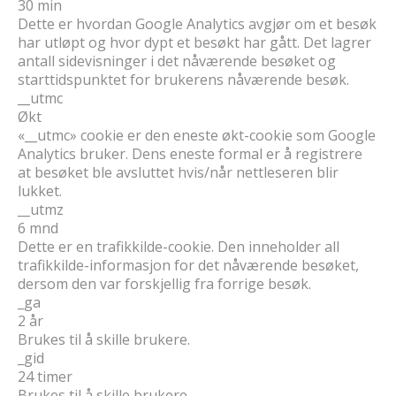
30 min
Dette er hvordan Google Analytics avgjør om et besøk
har utløpt og hvor dypt et besøkt har gått. Det lagrer
antall sidevisninger i det nåværende besøket og
starttidspunktet for brukerens nåværende besøk.
__utmc
Økt
«__utmc» cookie er den eneste økt-cookie som Google
Analytics bruker. Dens eneste formal er å registrere
at besøket ble avsluttet hvis/når nettleseren blir
lukket.
__utmz
6 mnd
Dette er en trafikkilde-cookie. Den inneholder all
trafikkilde-informasjon for det nåværende besøket,
dersom den var forskjellig fra forrige besøk.
_ga
2 år
Brukes til å skille brukere.
_gid
24 timer
Brukes til å skille brukere.