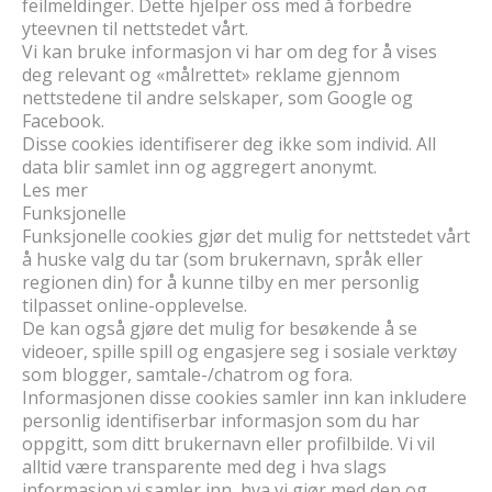
feilmeldinger. Dette hjelper oss med å forbedre
yteevnen til nettstedet vårt.
Vi kan bruke informasjon vi har om deg for å vises
deg relevant og «målrettet» reklame gjennom
nettstedene til andre selskaper, som Google og
Facebook.
Disse cookies identifiserer deg ikke som individ. All
data blir samlet inn og aggregert anonymt.
Les mer
Funksjonelle
Funksjonelle cookies gjør det mulig for nettstedet vårt
å huske valg du tar (som brukernavn, språk eller
regionen din) for å kunne tilby en mer personlig
tilpasset online-opplevelse.
De kan også gjøre det mulig for besøkende å se
videoer, spille spill og engasjere seg i sosiale verktøy
som blogger, samtale-/chatrom og fora.
Informasjonen disse cookies samler inn kan inkludere
personlig identifiserbar informasjon som du har
oppgitt, som ditt brukernavn eller profilbilde. Vi vil
alltid være transparente med deg i hva slags
informasjon vi samler inn, hva vi gjør med den og