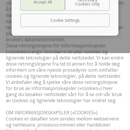
cookie-kontrollsystem som lar brukeren velge mellom
å tillate eller ikke tillate bruken av cookies på deres
datamaskin/enhet ved første besøk. Dette er i
Cookie Settings
samsvar med de nyere gjeldende lovkravene for
nettsteder om å få eksplisitt samtykke fra brukere før
plasserer eller leser filer slik som cookies på en
brukers datamaskin/enhet.
Disse retningslinjene for informasjonskapsler
(«cookies») angir hvordan vi bruker cookies og
lignende teknologier på dette nettstedet. Vi kan endre
disse retningslinjene fra tid til annen for å holde deg
informert om våre nyeste prosedyrer som omfatter
cookies og lignende teknologier, på dette nettstedet.
Vi anbefaler deg å sjekke våre disse retningslinjene
for bruk av informasjonskapsler («cookies») hver
gang du besøker nettstedet vårt for å se om vår bruk
av cookies og lignende teknologier har endret seg.
OM INFORMASJONSKAPSLER («COOKIES»)
Cookies er datafiler som sendes mellom webservere
og nettlesere, prosessorminnet eller harddisker