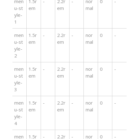
men
1.5r
-
2.2r
-
nor
0
-
u-st
em
em
mal
yle-
1
men
1.5r
-
2.2r
-
nor
0
-
u-st
em
em
mal
yle-
2
men
1.5r
-
2.2r
-
nor
0
-
u-st
em
em
mal
yle-
3
men
1.5r
-
2.2r
-
nor
0
-
u-st
em
em
mal
yle-
4
men
1.5r
-
2.2r
-
nor
0
-