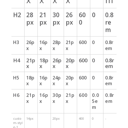
H2
28
21
30
26
60
0
0.8
px
px
px
px
0
re
m
H3
26p
16p
28p
21p
600
0
0.8r
x
x
x
x
em
H4
21p
18p
26p
20p
600
0
0.8r
x
x
x
x
em
H5
18p
16p
24p
20p
600
0
0.8r
x
x
x
x
em
H6
21p
16p
30p
21p
600
0.0
0.8r
x
x
x
x
5e
em
m
custo
14px
20px
400
0
-
m-styl
e-1