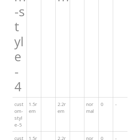
-s
t
yl
e
-
4
cust
1.5r
2.2r
nor
0
-
om-
em
em
mal
styl
e-5
cust
1.5r
2.2r
nor
0
-