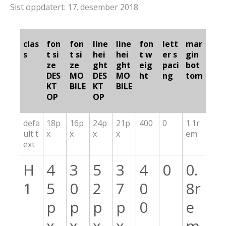
Sist oppdatert: 17. desember 2018
clas
fon
fon
line
line
fon
lett
mar
s
t si
t si
hei
hei
t w
er s
gin
ze
ze
ght
ght
eig
paci
bot
DES
MO
DES
MO
ht
ng
tom
KT
BILE
KT
BILE
OP
OP
defa
18p
16p
24p
21p
400
0
1.1r
ult t
x
x
x
x
em
ext
H
4
3
5
3
4
0
0.
1
5
0
2
7
0
8r
p
p
p
p
0
e
x
x
x
x
m