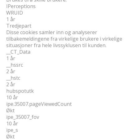
IPerceptions
WRUID
1 år
Tredjepart
Disse cookies samler inn og analyserer
tilbakemeldingene fra virkelige brukere i virkelige
situasjoner fra hele livssyklusen til kunden.
__CT_Data
1 år
__hssrc
2 år
__hstc
2 år
hubspotutk
10 år
ipe.35007.pageViewedCount
Økt
ipe_35007_fov
10 år
ipe_s
Økt