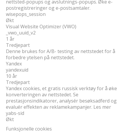
nettsted-popups og avslutnings-popups. Øke e-
postregistreringer og e-postsamtaler.
wisepops_session
Økt
Visual Website Optimizer (VWO)
_vwo_uuid_v2
1 år
Tredjepart
Denne brukes for A/B- testing av nettstedet for å
forbedre ytelsen på nettstedet.
Yandex
yandexuid
10 år
Tredjepart
Yandex cookies, et gratis russisk verktøy for å øke
konverteringen av nettstedet. Se
prestasjonsindikatorer, analysér besøksadferd og
evaluér effekten av reklamekampanjer. Les mer
yabs-sid
Økt
Funksjonelle cookies