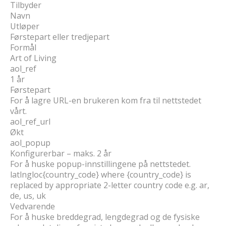
Tilbyder
Navn
Utløper
Førstepart eller tredjepart
Formål
Art of Living
aol_ref
1 år
Førstepart
For å lagre URL-en brukeren kom fra til nettstedet
vårt.
aol_ref_url
Økt
aol_popup
Konfigurerbar – maks. 2 år
For å huske popup-innstillingene på nettstedet.
latlngloc{country_code} where {country_code} is
replaced by appropriate 2-letter country code e.g. ar,
de, us, uk
Vedvarende
For å huske breddegrad, lengdegrad og de fysiske