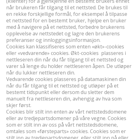
(klienter) for å gjenkjenne en bestemt brukers enhet
når brukeren får tilgang til et nettsted. De brukes til
en rekke forskjellige formål, for eksempel å tilpasse
et nettsted for en bestemt bruker, hjelpe en bruker
med å navigere på et nettsted, forbedre brukerens
opplevelse av nettstedet og lagre den brukerens
preferanser og innloggingsinformasjon.
Cookies kan klassifiseres som enten «økt»-cookies
eller «vedvarende» cookies. Økt-cookies plasseres i
nettleseren din når du får tilgang til et nettsted og
varer så lenge du holder nettleseren åpen. De utløper
når du lukker nettleseren din.
Vedvarende cookies plasseres på datamaskinen din
når du får tilgang til et nettsted og utløper på et
bestemt tidspunkt eller dersom du sletter dem
manuelt fra nettleseren din, avhengig av hva som
skjer først.
Cookies blir stilt inn enten av vårt nettstedsdomene
eller av tredjepartsdomener på våre vegne. Cookies
som er stilt inn av oss på vårt nettstedsdomene,
omtales som «førsteparts» cookies. Cookies som er
stilt inn av tredjepartsdomener, eller stilt inn på eller