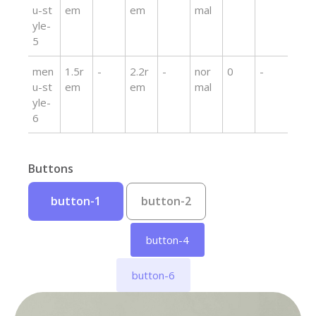
u-st
em
em
mal
yle-
5
men
1.5r
-
2.2r
-
nor
0
-
u-st
em
em
mal
yle-
6
Buttons
button-1
button-2
button-3
button-4
button-5
button-6