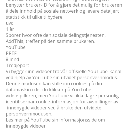
benytter bruker-ID for å gjøre det mulig for brukeren
å dele innhold på sosiale nettverk og levere detaljert
statistikk til ulike tilbydere.
uvc
1 år
Sporer hvor ofte den sosiale delingstjenesten,
AddThis, treffer på den samme brukeren.
YouTube
PREF
8 mnd
Tredjepart
Vi bygger inn videoer fra vår offisielle YouTube-kanal
ved hjelp av YouTube sin utvidet personvernmodus.
Denne modusen kan stille inn cookies på din
datamaskin i det du klikker på YouTube-
videospilleren, men YouTube vil ikke lagre personlig
identifiserbar cookie-informasjon for avspillinger av
innebygde videoer ved å bruke den utvidete
personvernmodusen.
Les mer på YouTube sin informasjonsside om
innebygde videoer.