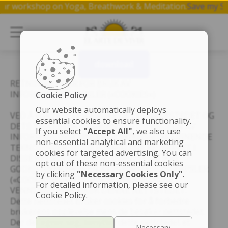
oin a free 1 hr workshop on Yoga, Breathwork & Meditation.
download
RETNINGSLINJER FOR BRUK AV
INFORMASJONSKAPSLER («COOKIES»)
Cookie Policy
Our website automatically deploys
VED Å FORTSETTE Å BRUKE DETTE NETTSTEDET OG
essential cookies to ensure functionality.
DETS TJENESTER, GODKJENNER DU BRUKEN AV
If you select
"Accept All"
, we also use
INFORMASJONSKAPSLER («COOKIES») OG LIGNENDE
non-essential analytical and marketing
TEKNOLOGIER TIL DE FORMÅLENE BESKREVET I
cookies for targeted advertising. You can
DISSE RETNINGSLINJENE. DERSOM DU IKKE
opt out of these non-essential cookies
GODKJENNER BRUKEN AV INFORMASJONSKAPSLER
by clicking
"Necessary Cookies Only"
.
(«COOKIES») OG LIGNENDE TEKNOLOGIER,
For detailed information, please see our
VENNLIGST IKKE BRUK DENNE NETTSTEDET.
Cookie Policy.
Dette nettstedet bruker cookies for å forbedre
brukerens opplevelse mens de besøker nettstedet.
Der det egner seg, benytter dette nettstedet et