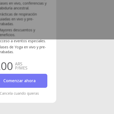
lases en vivo, conferencias y
abiduría ancestral.
rácticas de respiración
uiadas en vivo y pre-
rabadas.
ayores descuentos y
eneficios.
cceso a eventos especiales.
lases de Yoga en vivo y pre-
rabadas.
200
ARS
P/MES
Comenzar ahora
Cancela cuando quieras