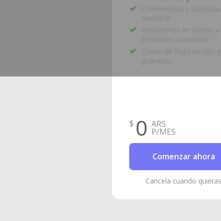
Conferencias y sabiduría
ancestral.
Descuentos en cursos y
beneficios especiales.
Clases de Yoga en vivo y
grabadas.
0
$
ARS
P/MES
Comenzar ahora
Cancela cuando quiera