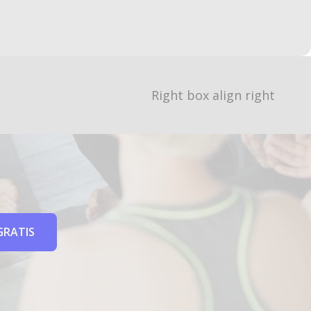
Right box align right
GRATIS