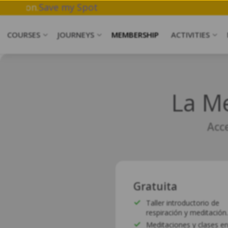
work & Meditation.
Save my Spot
COURSES
JOURNEYS
MEMBERSHIP
ACTIVITIES
La Me
Acce
Gratuita
Taller introductorio de
respiración y meditación.
Meditaciones y clases en