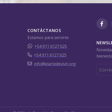
CONTÁCTANOS
Estamos para servirte
NEWSL
+54 911 6127 625
Novedade
+54 911 6127 625
bienesta
info@elartedevivir.org