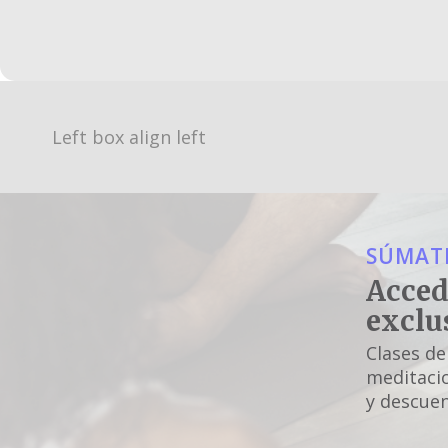
Left box align left
SÚMATE
Acced
exclu
Clases de
meditacio
y descuen