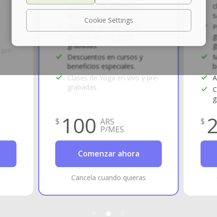
conferencias y sabiduría
c
ancestral.
s
Cookie Settings
Prácticas de respiración
P
guiadas en vivo y pre-
g
grabadas.
g
 pre-
Descuentos en cursos y
M
beneficios especiales.
b
Clases de Yoga en vivo y pre-
A
grabadas.
C
g
100
$
$
ARS
P/MES
Comenzar ahora
s
Cancela cuando quieras