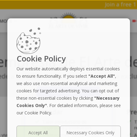
Jo
MORE
mbresía de El Arte de
Cookie Policy
Our website automatically deploys essential cookies
de a beneficios especiales y contenido excl
to ensure functionality. If you select
"Accept All"
,
we also use non-essential analytical and marketing
cookies for targeted advertising. You can opt out of
these non-essential cookies by clicking
"Necessary
Cookies Only"
. For detailed information, please see
Estándar
Pr
our Cookie Policy.
Taller introductorio de
T
respiración y meditación.
r
 vivo.
Meditaciones, clases en vivo,
A