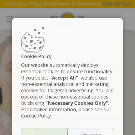
ree 1 hr workshop on Yoga, Breathwork & Meditation.
Save m
Cookie Policy
Our website automatically deploys
essential cookies to ensure functionality.
If you select
"Accept All"
, we also use
non-essential analytical and marketing
cookies for targeted advertising. You can
opt out of these non-essential cookies
by clicking
"Necessary Cookies Only"
.
Respirar
For detailed information, please see our
Cookie Policy.
Técnicas de respiración para eliminar el estrés