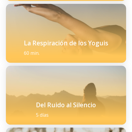
La Respiración de los Yoguis
60 min.
Del Ruido al Silencio
5 días