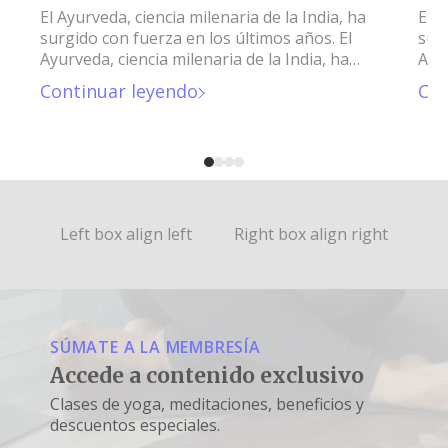
El Ayurveda, ciencia milenaria de la India, ha
El A
surgido con fuerza en los últimos años. El
surg
Ayurveda, ciencia milenaria de la India, ha
Ayur
surgido con fuerza en los últimos años.
sur
Continuar leyendo
Con
Left box align left
Right box align right
SÚMATE A LA MEMBRESÍA
Accede a contenido exclusivo
Clases de yoga, meditaciones, beneficios y
descuentos especiales.