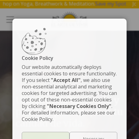
1 hr workshop on Yoga, Breathwork & Meditation.
Save my S
Cookie Policy
Our website automatically deploys
essential cookies to ensure functionality.
If you select
"Accept All"
, we also use
non-essential analytical and marketing
BLOG DE EL ARTE DE VIVIR
cookies for targeted advertising. You can
Una mirada profunda y
opt out of these non-essential cookies
by clicking
"Necessary Cookies Only"
.
práctica para mejorar tu
For detailed information, please see our
Cookie Policy.
calidad de vida.