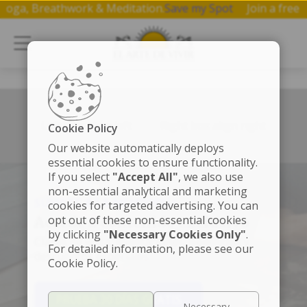
on Yoga, Breathwork & Meditation.
Save my Spot
Join a fr
Left box align left
Right box align right
Cookie Policy
Our website automatically deploys
essential cookies to ensure functionality.
If you select
"Accept All"
, we also use
non-essential analytical and marketing
SÚMATE A LA MEMBRESÍA
cookies for targeted advertising. You can
opt out of these non-essential cookies
Accede a contenido exclusivo
by clicking
"Necessary Cookies Only"
.
Clases de yoga, meditaciones, beneficios y
For detailed information, please see our
descuentos especiales.
Cookie Policy.
PRUEBA 30 DÍAS GRATIS