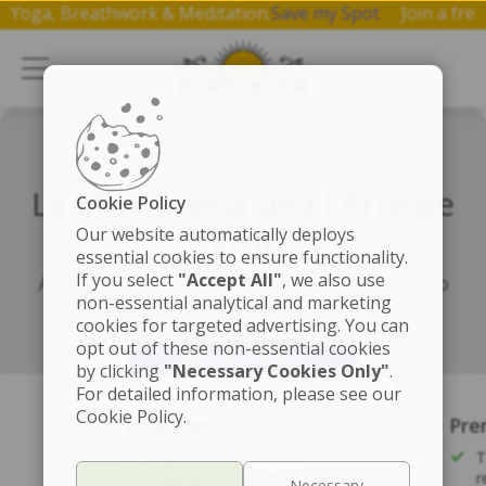
p on Yoga, Breathwork & Meditation.
Save my Spot
Join a 
La Membresía de El Arte de
Cookie Policy
Vivir
Our website automatically deploys
essential cookies to ensure functionality.
If you select
"Accept All"
, we also use
Accede a beneficios especiales y contenido
non-essential analytical and marketing
exclusivo
cookies for targeted advertising. You can
opt out of these non-essential cookies
by clicking
"Necessary Cookies Only"
.
For detailed information, please see our
Cookie Policy.
Estándar
Pre
Taller introductorio de
T
respiración y meditación.
r