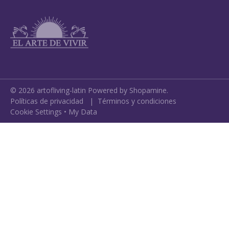
©
2026
artofliving-latin
Powered by Shopamine.
Políticas de privacidad
|
Términos y condiciones
Cookie Settings
•
My Data