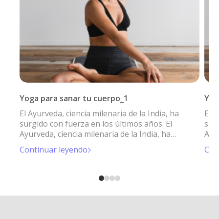
Yoga para sanar tu cuerpo_1
Yog
El Ayurveda, ciencia milenaria de la India, ha
El A
surgido con fuerza en los últimos años. El
surg
Ayurveda, ciencia milenaria de la India, ha
Ayur
surgido con fuerza en los últimos años.
sur
Continuar leyendo
Con