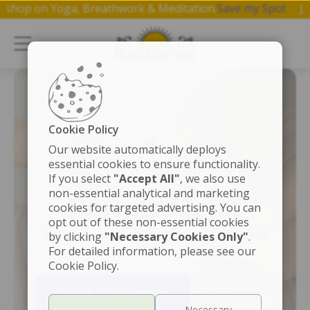
 hr workshop on Yoga, Breathwork & Meditation.
Save my Spo
Cookie Policy
Our website automatically deploys
essential cookies to ensure functionality.
If you select
"Accept All"
, we also use
non-essential analytical and marketing
Dormir Mejor
cookies for targeted advertising. You can
opt out of these non-essential cookies
Mejora tu sueño para mejorar tu calidad de
by clicking
"Necessary Cookies Only"
.
vida.
For detailed information, please see our
Cookie Policy.
Probar 30 días gratis
Ver trailer