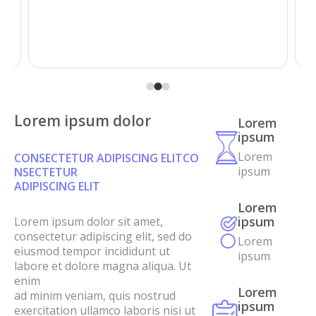
fuente de energía que hay en tí.
Conocer más
Lorem ipsum dolor
Lorem
ipsum
Lorem
CONSECTETUR ADIPISCING ELITCO
ipsum
NSECTETUR
ADIPISCING ELIT
Lorem
ipsum
Lorem ipsum dolor sit amet,
consectetur adipiscing elit, sed do
Lorem
eiusmod tempor incididunt ut
ipsum
labore et dolore magna aliqua. Ut
enim
Lorem
ad minim veniam, quis nostrud
ipsum
exercitation ullamco laboris nisi ut