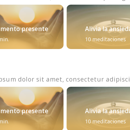
mento presente
Alivia la ansie
min.
10 meditaciones
psum dolor sit amet, consectetur adipisci
mento presente
Alivia la ansie
min.
10 meditaciones