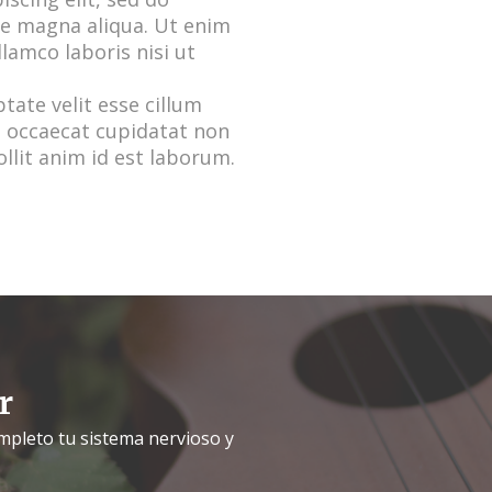
re magna aliqua. Ut enim
llamco laboris nisi ut
ptate velit esse cillum
nt occaecat cupidatat non
ollit anim id est laborum.
r
mpleto tu sistema nervioso y