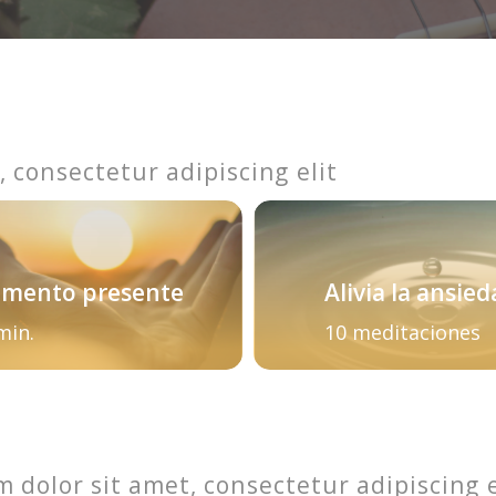
 consectetur adipiscing elit
mento presente
Alivia la ansie
min.
10 meditaciones
 dolor sit amet, consectetur adipiscing e