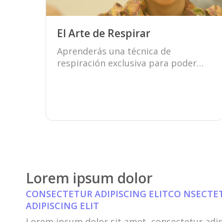
El Arte de Respirar
Aprenderás una técnica de
respiración exclusiva para poder
liberar las capas más profundas de
estrés.
Conocer más
Lorem ipsum dolor
CONSECTETUR ADIPISCING ELITCO NSECT
ADIPISCING ELIT
Lorem ipsum dolor sit amet, consectetur adip