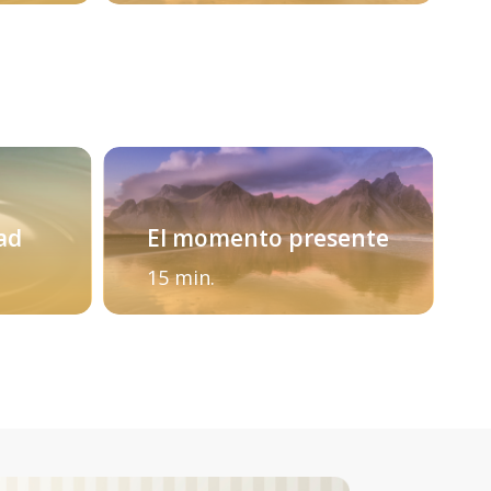
dad
El momento presente
15 min.