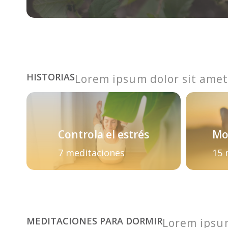
HISTORIAS
Lorem ipsum dolor sit amet,
Controla el estrés
Mo
7 meditaciones
15 
MEDITACIONES PARA DORMIR
Lorem ipsum