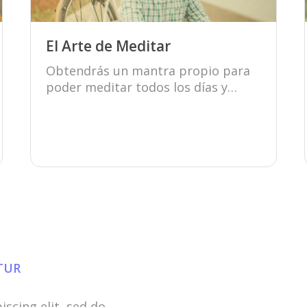
El Arte de Meditar
Obtendrás un mantra propio para
poder meditar todos los días y
descubrir la fuente de energía que
hay en tí.
Conocer más
ETUR
iscing elit, sed do