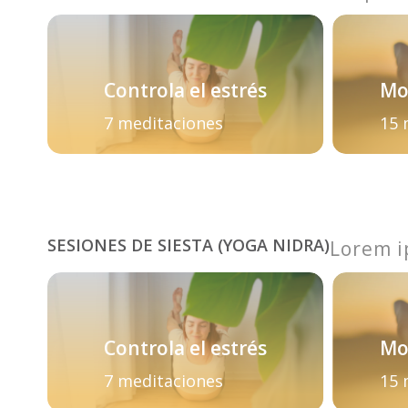
Controla el estrés
Mo
7 meditaciones
15 
SESIONES DE SIESTA (YOGA NIDRA)
Lorem i
Controla el estrés
Mo
7 meditaciones
15 