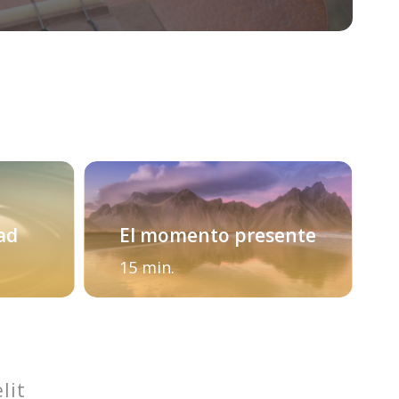
dad
El momento presente
15 min.
lit