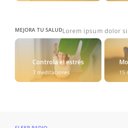
MEJORA TU SALUD
Lorem ipsum dolor si
Controla el estrés
Mo
7 meditaciones
15 
SLEEP RADIO