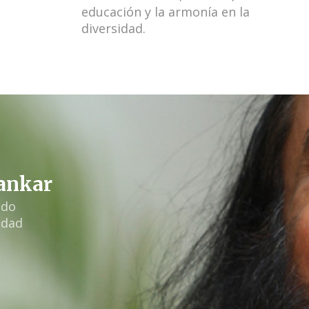
educación y la armonía en la
diversidad.
hankar
ido
idad