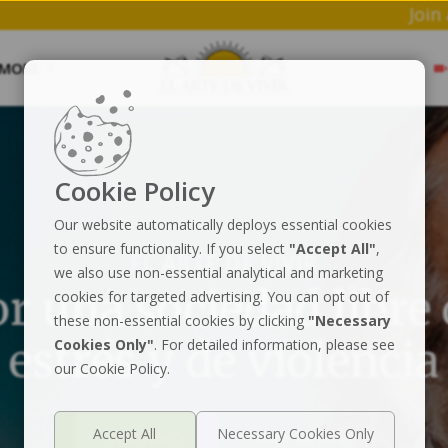
Spot
MORE
Cookie Policy
Our website automatically deploys essential cookies
to ensure functionality. If you select
"Accept All"
,
EL ARTE DE VIVIR
we also use non-essential analytical and marketing
r una sociedad libre
cookies for targeted advertising. You can opt out of
these non-essential cookies by clicking
"Necessary
estrés y de violencia
Cookies Only"
. For detailed information, please see
our Cookie Policy.
VER VIDEO
CONOCER MÁS