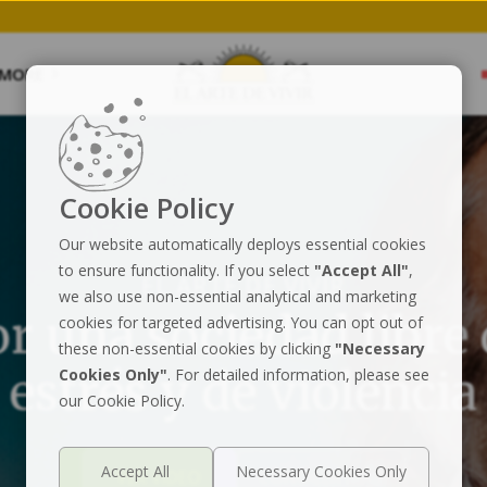
n.
Save my Spot
MORE
Cookie Policy
Our website automatically deploys essential cookies
to ensure functionality. If you select
"Accept All"
,
EL ARTE DE VIVIR
we also use non-essential analytical and marketing
r una sociedad libre
cookies for targeted advertising. You can opt out of
these non-essential cookies by clicking
"Necessary
estrés y de violencia
Cookies Only"
. For detailed information, please see
our Cookie Policy.
VER VIDEO
CONOCER MÁS