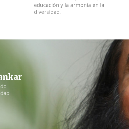
educación y la armonía en la
diversidad.
hankar
ido
idad