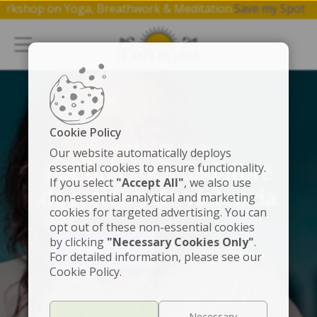
e 1 hr workshop on Yoga, Breathwork & Meditation.
Save my 
Cookie Policy
EL ARTE DE VIVIR
Our website automatically deploys
Por una sociedad libre
essential cookies to ensure functionality.
If you select
"Accept All"
, we also use
de estrés y de violencia
non-essential analytical and marketing
cookies for targeted advertising. You can
opt out of these non-essential cookies
by clicking
"Necessary Cookies Only"
.
VER VIDEO
CONOCER MÁS
For detailed information, please see our
Cookie Policy.