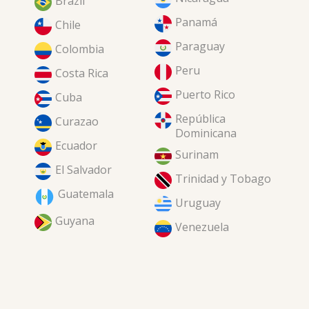
Brazil
Panamá
Chile
Paraguay
Colombia
Peru
Costa Rica
Puerto Rico
Cuba
República
Curazao
Dominicana
Ecuador
Surinam
El Salvador
Trinidad y Tobago
Guatemala
Uruguay
Guyana
Venezuela