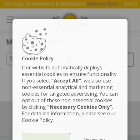
shop on Yoga, Breathwork & Meditation.
Save my Spot
Join
Momento presente
Cookie Policy
(3)
Our website automatically deploys
essential cookies to ensure functionality.
If you select
"Accept All"
, we also use
non-essential analytical and marketing
cookies for targeted advertising. You can
opt out of these non-essential cookies
by clicking
"Necessary Cookies Only"
.
For detailed information, please see our
Left box align left
Right box align right
Cookie Policy.