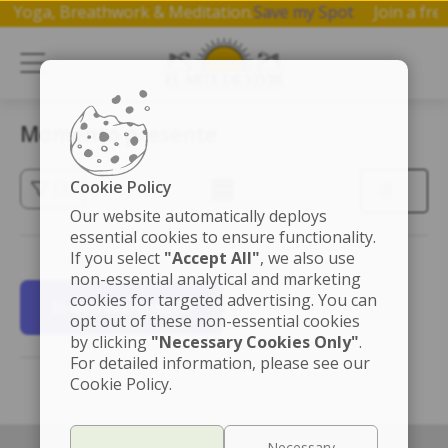
p on Yoga, Breathwork & Meditation.
Save my Spot
Join a 
Momento presente
Cookie Policy
(3)
Our website automatically deploys
essential cookies to ensure functionality.
If you select
"Accept All"
, we also use
non-essential analytical and marketing
cookies for targeted advertising. You can
In den Warenkorb
opt out of these non-essential cookies
by clicking
"Necessary Cookies Only"
.
For detailed information, please see our
Cookie Policy.