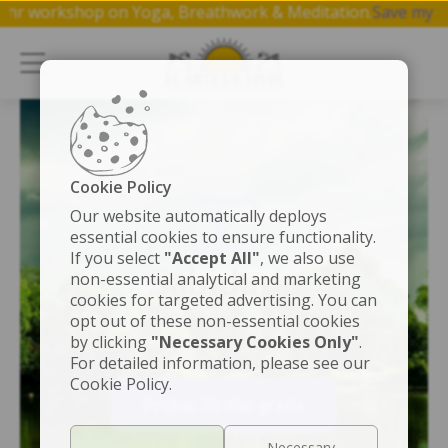
Join a free 1 hr workshop on Yoga, Breathwork & Meditati
Cookie Policy
Our website automatically deploys
essential cookies to ensure functionality.
If you select
"Accept All"
, we also use
Sabiduría
non-essential analytical and marketing
cookies for targeted advertising. You can
Descubre el conocimiento ancestral para vivir
opt out of these non-essential cookies
más plenamente.
by clicking
"Necessary Cookies Only"
.
For detailed information, please see our
Cookie Policy.
Probar 30 días gratis