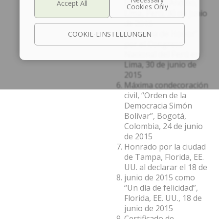
Parlamento Andino,
Lima, Perú, 30 de junio
de 2015
“Diploma de Honor”
COOKIE-EINSTELLUNGEN
por el Congreso
Nacional del Perú en
Lima, 30 de junio de
2015
Máxima condecoración
civil, “Orden de la
Democracia Simón
Bolívar”, Bogotá,
Colombia, 24 de junio
de 2015
Honrado por la ciudad
de Tampa, Florida, EE.
UU. al declarar el 18 de
junio de 2015 como
“Un día de felicidad”,
Florida, EE. UU., 18 de
junio de 2015
Certificado de