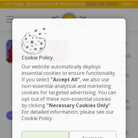
rkshop on Yoga, Breathwork & Meditation.
Save my Spot
Jo
Honrado con el título
'Amigo de la Policía
Militar de Brasil, Brasil,
Cookie Policy
2 de octubre de 2018
Our website automatically deploys
Padma Vibhushan: el
essential cookies to ensure functionality.
premio civil anual más
If you select
"Accept All"
, we also use
alto de la India, 26 de
non-essential analytical and marketing
marzo de 2016
cookies for targeted advertising. You can
Premio Humanitario
opt out of these non-essential cookies
de la Municipalidad de
by clicking
"Necessary Cookies Only"
.
Lima, Perú, 30 de junio
For detailed information, please see our
de 2015
Cookie Policy.
“Medalla de la
Integración en el
Grado de Gran Oficial”,