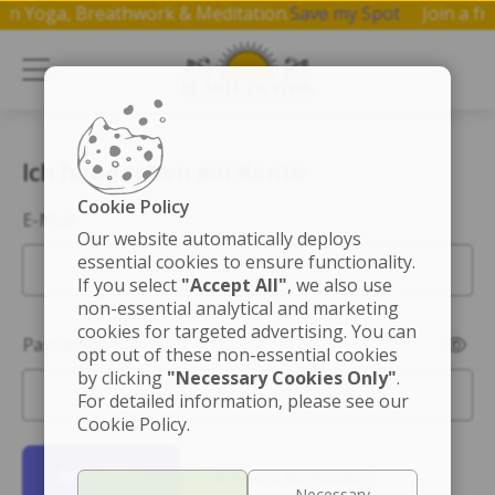
op on Yoga, Breathwork & Meditation.
Save my Spot
Join a
Ich habe schon ein Konto
Cookie Policy
E-Mail
Our website automatically deploys
essential cookies to ensure functionality.
If you select
"Accept All"
, we also use
non-essential analytical and marketing
cookies for targeted advertising. You can
Passwort
opt out of these non-essential cookies
by clicking
"Necessary Cookies Only"
.
For detailed information, please see our
Cookie Policy.
Anmelden
Passwort vergessen?