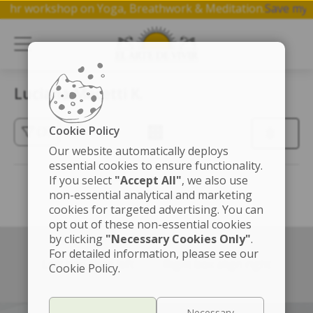
ree 1 hr workshop on Yoga, Breathwork & Meditation.
Save m
Luciana Macetti K.
Cookie Policy
(3)
Our website automatically deploys
essential cookies to ensure functionality.
If you select
"Accept All"
, we also use
non-essential analytical and marketing
cookies for targeted advertising. You can
opt out of these non-essential cookies
by clicking
"Necessary Cookies Only"
.
For detailed information, please see our
Left box align left
Right box align right
Cookie Policy.