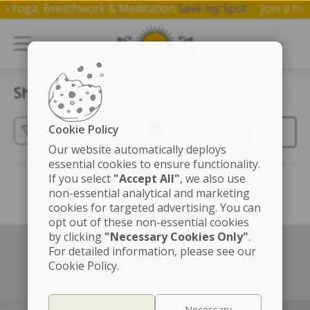
p on Yoga, Breathwork & Meditation.
Save my Spot
Join a 
Shwetal Rai 1
Cookie Policy
(3)
Our website automatically deploys
essential cookies to ensure functionality.
If you select
"Accept All"
, we also use
non-essential analytical and marketing
cookies for targeted advertising. You can
opt out of these non-essential cookies
by clicking
"Necessary Cookies Only"
.
For detailed information, please see our
Left box align left
Right box align right
Cookie Policy.