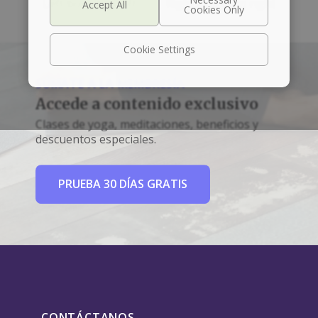
Left box align left
Right box align right
Cookie Settings
SÚMATE A LA MEMBRESÍA
Accede a contenido exclusivo
Clases de yoga, meditaciones, beneficios y
descuentos especiales.
PRUEBA 30 DÍAS GRATIS
CONTÁCTANOS