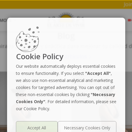
MORE
Blog
rada profunda y práctica para mejorar tu calidad d
Cookie Policy
Ver más artículos
Our website automatically deploys essential cookies
to ensure functionality. If you select
"Accept All"
,
we also use non-essential analytical and marketing
cookies for targeted advertising. You can opt out of
these non-essential cookies by clicking
"Necessary
Cookies Only"
. For detailed information, please see
our Cookie Policy.