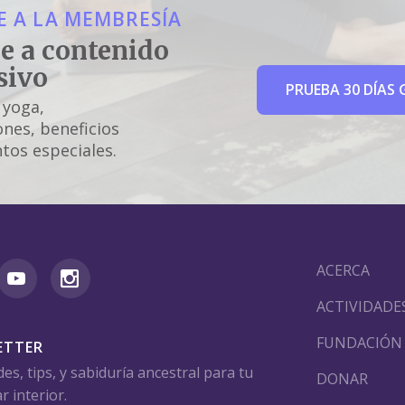
 A LA MEMBRESÍA
e a contenido
sivo
PRUEBA 30 DÍAS 
 yoga,
nes, beneficios
tos especiales.
ACERCA
ACTIVIDADE
FUNDACIÓN
ETTER
s, tips, y sabiduría ancestral para tu
DONAR
r interior.