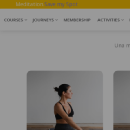
a, Breathwork & Meditation.
Save my Spot
COURSES
JOURNEYS
MEMBERSHIP
ACTIVITIES
Una mi