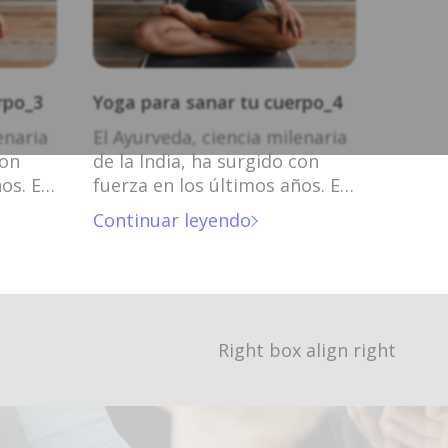
rpo_3
Yoga para sanar tu cuerpo_4
enaria
El Ayurveda, ciencia milenaria
con
de la India, ha surgido con
os. El
fuerza en los últimos años. El
aria de
Ayurveda, ciencia milenaria de
Continuar leyendo
 fuerza
la India, ha surgido con fuerza
en los últimos años.
Right box align right