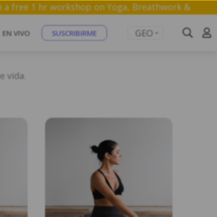
Join a free 1 hr workshop on Yoga, Breathwor
GEO
EN VIVO
SUSCRIBIRME
e vida.