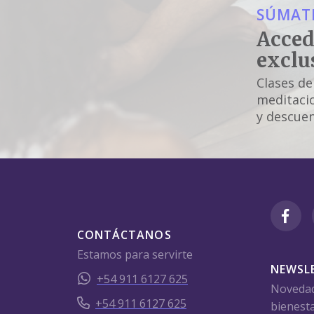
SÚMATE
Acced
exclu
Clases de
meditacio
y descuen
CONTÁCTANOS
Estamos para servirte
NEWSL
+54 911 6127 625
Novedade
+54 911 6127 625
bienesta