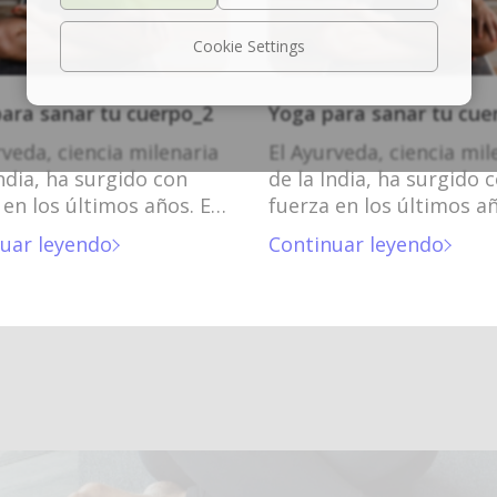
Cookie Settings
ara sanar tu cuerpo_2
Yoga para sanar tu cue
rveda, ciencia milenaria
El Ayurveda, ciencia mil
India, ha surgido con
de la India, ha surgido 
 en los últimos años. El
fuerza en los últimos añ
da, ciencia milenaria de
Ayurveda, ciencia milen
uar leyendo
Continuar leyendo
ia, ha surgido con fuerza
la India, ha surgido con
 últimos años.
en los últimos años.