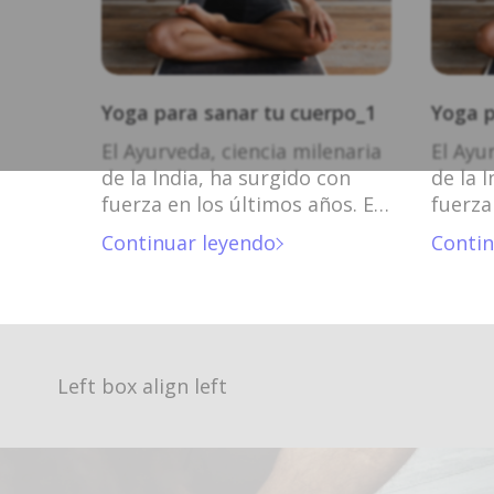
Yoga para sanar tu cuerpo_1
Yoga p
El Ayurveda, ciencia milenaria
El Ayu
de la India, ha surgido con
de la 
fuerza en los últimos años. El
fuerza
Ayurveda, ciencia milenaria de
Ayurve
Continuar leyendo
Contin
la India, ha surgido con fuerza
la Ind
en los últimos años.
en los
Left box align left