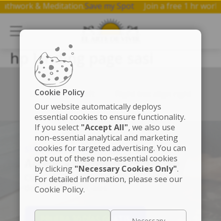
Breathwork & Meditation.
Save my Spot
Join a free 1 hr w
hp landing page sasi
Cookie Policy
Left box align left
Right box align right
Our website automatically deploys
essential cookies to ensure functionality.
If you select
"Accept All"
, we also use
non-essential analytical and marketing
cookies for targeted advertising. You can
SÚMATE A LA MEMBRESÍA
opt out of these non-essential cookies
Accede a contenido exclusivo
by clicking
"Necessary Cookies Only"
.
Clases de yoga, meditaciones, beneficios y
For detailed information, please see our
descuentos especiales.
Cookie Policy.
PRUEBA 30 DÍAS GRATIS