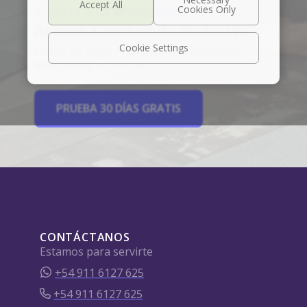
SÚMATE A LA MEMBRESÍA
Accede a contenido exclusivo
Cookie Settings
Clases de yoga, meditaciones, beneficios y
descuentos especiales.
PRUEBA 30 DÍAS GRATIS
CONTÁCTANOS
Estamos para servirte
+54 911 6127 625
+54 911 6127 625