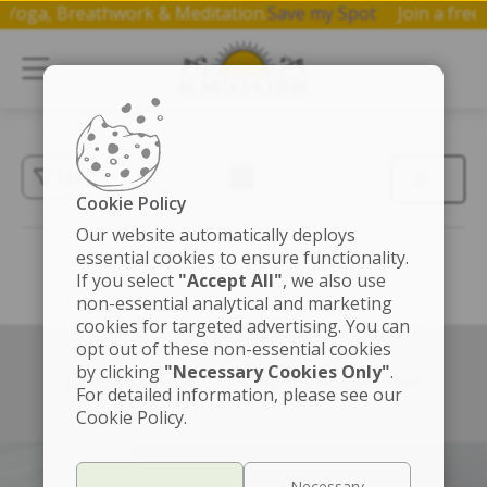
on Yoga, Breathwork & Meditation.
Save my Spot
Join a fr
(3)
Cookie Policy
Our website automatically deploys
essential cookies to ensure functionality.
If you select
"Accept All"
, we also use
non-essential analytical and marketing
cookies for targeted advertising. You can
opt out of these non-essential cookies
by clicking
"Necessary Cookies Only"
.
Left box align left
Right box align right
For detailed information, please see our
Cookie Policy.