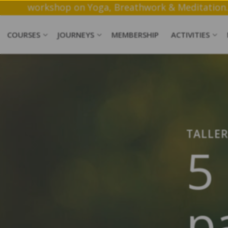
Join a free 1 hr workshop on Yog
COURSES
JOURNEYS
MEMBERSHIP
ACTIVITIES
TALLE
5
p