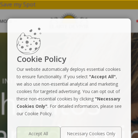
a, Breathwork & Meditation.
Save my Spot
MORE
Cookie Policy
Our website automatically deploys essential cookies
to ensure functionality. If you select
"Accept All"
,
R INTRODUCTORIO
we also use non-essential analytical and marketing
 hábitos
cookies for targeted advertising. You can opt out of
these non-essential cookies by clicking
"Necessary
Cookies Only"
. For detailed information, please see
our Cookie Policy.
ara dormi