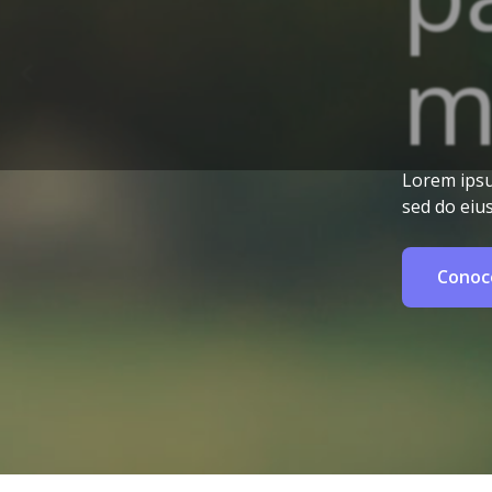
m
Lorem ipsum
sed do eiu
Conoc