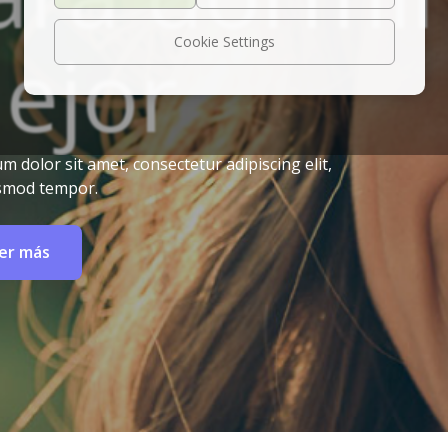
ejor
Cookie Settings
 dolor sit amet, consectetur adipiscing elit,
smod tempor.
er más