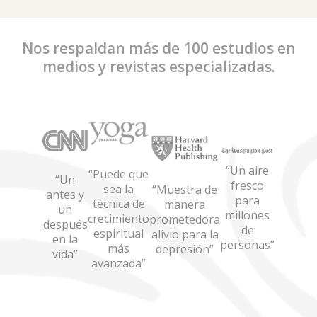
Nos respaldan más de 100 estudios en
medios y revistas especializadas.
“Un aire
a
“Puede que
“Un
fresco
sea la
“Muestra de
antes y
para
de
técnica de
manera
un
millones
crecimiento
prometedora
después
de
espiritual
alivio para la
en la
personas”
más
depresión”
vida”
avanzada”