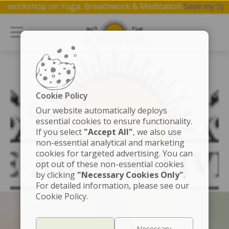
 a free 1 hr workshop on Yoga, Breathwork & Meditation.
Sa
Cookie Policy
Our website automatically deploys
essential cookies to ensure functionality.
test
If you select
"Accept All"
, we also use
non-essential analytical and marketing
cookies for targeted advertising. You can
opt out of these non-essential cookies
by clicking
"Necessary Cookies Only"
.
For detailed information, please see our
Cookie Policy.