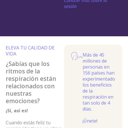
Conocer más sobre la
sesión
ELEVA TU CALIDAD DE
VIDA
Más de 45
millones de
¿Sabías que los
personas en
ritmos de la
156 países han
respiración están
experimentado
los beneficios
relacionados con
de la
nuestras
respiración en
emociones?
tan solo de 4
días.
¡Sí, así es!
¡Únete!
Cuando estás feliz tu