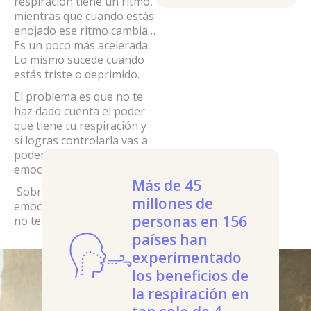
respiración tiene un ritmo,
mientras que cuando estás
enojado ese ritmo cambia…
Es un poco más acelerada.
Lo mismo sucede cuando
estás triste o deprimido.
El problema es que no te
haz dado cuenta el poder
que tiene tu respiración y
si logras controlarla vas a
poder manejar mejor tus
emociones.
Más de 45
Sobre todo aquellas
millones de
emociones negativas que
personas en 156
no te dejan avanzar.
países han
experimentado
los beneficios de
la respiración en