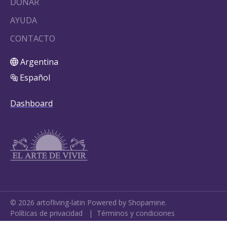
DONAR
AYUDA
CONTACTO
Argentina
Español
Dashboard
©
2026
artofliving-latin
Powered by Shopamine.
Políticas de privacidad
|
Términos y condiciones
Cookie Settings
•
My Data