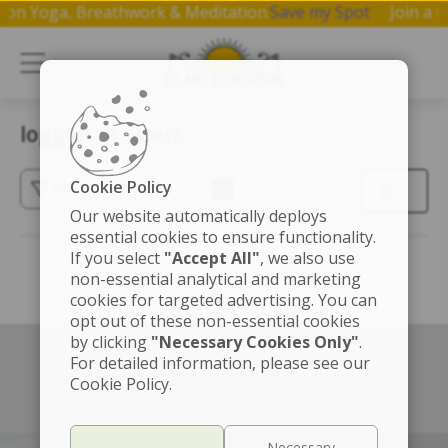
hop on Yoga, Breathwork & Meditation.
Save my Spot
Join a
logged_in_users
Cookie Policy
(3)
Our website automatically deploys
essential cookies to ensure functionality.
If you select
"Accept All"
, we also use
non-essential analytical and marketing
cookies for targeted advertising. You can
opt out of these non-essential cookies
by clicking
"Necessary Cookies Only"
.
For detailed information, please see our
Left box align left
Right box align right
Cookie Policy.