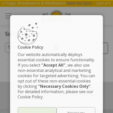
op on Yoga, Breathwork & Meditation.
Save my Spot
Join a
Sonia Mendez
Cookie Policy
(3)
Our website automatically deploys
essential cookies to ensure functionality.
If you select
"Accept All"
, we also use
non-essential analytical and marketing
cookies for targeted advertising. You can
opt out of these non-essential cookies
by clicking
"Necessary Cookies Only"
.
For detailed information, please see our
Left box align left
Right box align right
Cookie Policy.