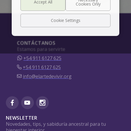
Cookie Settings
CONTÁCTANOS
Estamos para servirte
+54 911 6127 625
+54 911 6127 625
info@elartedevivir.org
NEWSLETTER
Novedades, tips, y sabiduría ancestral para tu
bienestar interior.