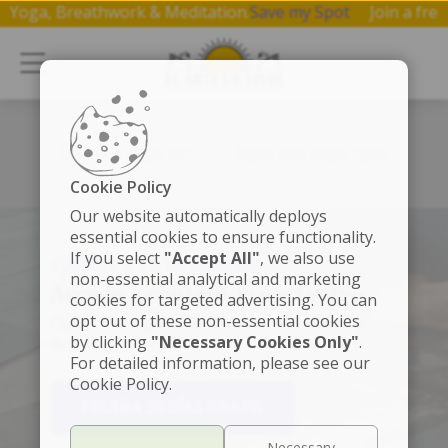
 on Yoga, Breathwork & Meditation.
Save my Spot
Join a f
Left box align left
Right box align right
Cookie Policy
Our website automatically deploys
essential cookies to ensure functionality.
If you select
"Accept All"
, we also use
SÚMATE A LA MEMBRESÍA
non-essential analytical and marketing
Accede a contenido exclusivo
cookies for targeted advertising. You can
opt out of these non-essential cookies
Clases de yoga, meditaciones, beneficios y
by clicking
"Necessary Cookies Only"
.
descuentos especiales.
For detailed information, please see our
Cookie Policy.
PRUEBA 30 DÍAS GRATIS