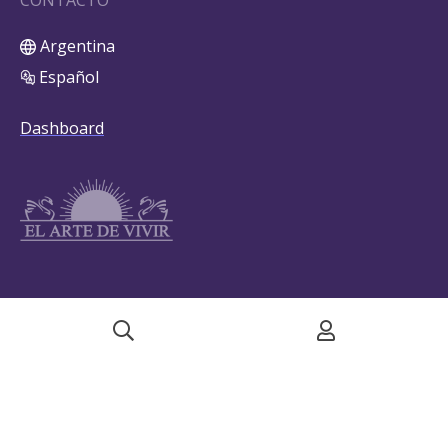
CONTACTO
Argentina
Español
Dashboard
©
2026
artofliving-latin
Powered by Shopamine.
Políticas de privacidad
|
Términos y condiciones
Cookie Settings
•
My Data