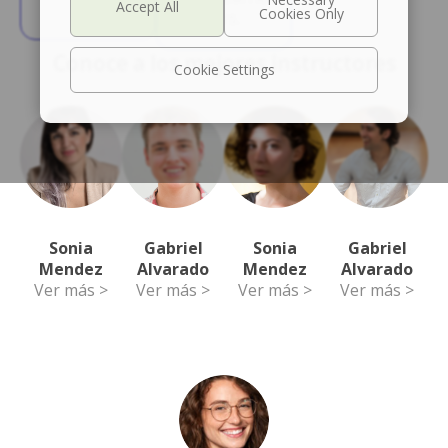
rs.
Conoce a los mejores instructores
Cookie Settings
Gabriel
Gabriel
Sonia
Sonia
Alvarado
Alvarado
Mendez
Mendez
Ver más >
Ver más >
Ver más >
Ver más >