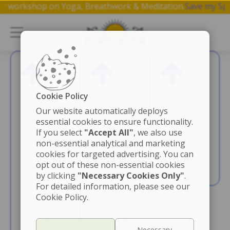
 free 1 hr workshop on Yoga, Breathwork & Meditation.
Save
Increa
Impro
Decre
ses
veme
ases
Level
nt in
Hyper
Cookie Policy
of
dealin
activit
confid
g with
y and
Our website automatically deploys
ence,
their
emoti
essential cookies to ensure functionality.
clarity
emoti
onal
If you select
"Accept All"
, we also use
of
ons
probl
non-essential analytical and marketing
mind
better
ems.
cookies for targeted advertising. You can
and
and
opt out of these non-essential cookies
focus,
break
by clicking
"Necessary Cookies Only"
.
cognit
throu
For detailed information, please see our
ive
gh
Cookie Policy.
abiliti
restric
es.
ting
barrie