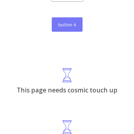
button 3
button 4
button 5
This page needs cosmic touch up