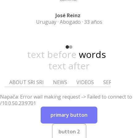
José Reinz
Uruguay · Abogado · 33 años
text before
wo
text after
ABOUT SRI SRI
NEWS
VIDEOS
SERVICE PRO
Napača: Error wail making request -> Failed to connect to
/10.0.50.23:9701
primary button
button 2