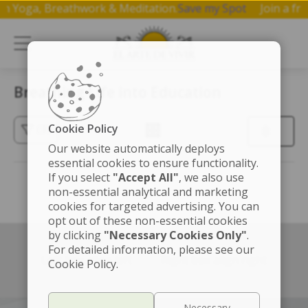
p on Yoga, Breathwork & Meditation.
Save my Spot
Join a 
Breathing Life into Education
Cookie Policy
(3)
Our website automatically deploys
essential cookies to ensure functionality.
If you select
"Accept All"
, we also use
non-essential analytical and marketing
cookies for targeted advertising. You can
opt out of these non-essential cookies
by clicking
"Necessary Cookies Only"
.
For detailed information, please see our
Left box align left
Right box align right
Cookie Policy.