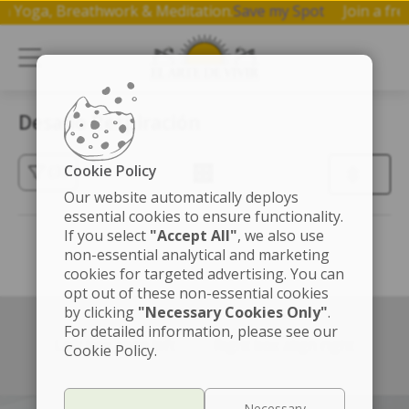
p on Yoga, Breathwork & Meditation.
Save my Spot
Join a 
Desafio Respiración
Cookie Policy
(3)
Our website automatically deploys
essential cookies to ensure functionality.
If you select
"Accept All"
, we also use
non-essential analytical and marketing
cookies for targeted advertising. You can
opt out of these non-essential cookies
by clicking
"Necessary Cookies Only"
.
For detailed information, please see our
Left box align left
Right box align right
Cookie Policy.