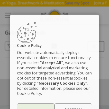
op on Yoga, Breathwork & Meditation.
Save my Spot
Join a
Gabriel Alvaredo
Cookie Policy
(3)
Our website automatically deploys
essential cookies to ensure functionality.
If you select
"Accept All"
, we also use
non-essential analytical and marketing
cookies for targeted advertising. You can
opt out of these non-essential cookies
by clicking
"Necessary Cookies Only"
.
For detailed information, please see our
Left box align left
Right box align right
Cookie Policy.