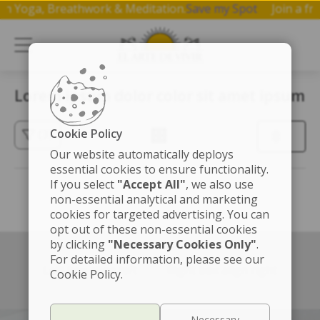
p on Yoga, Breathwork & Meditation.
Save my Spot
Join a 
Lorem ipsum dolor color sit amet ipsum
Cookie Policy
(3)
Our website automatically deploys
essential cookies to ensure functionality.
If you select
"Accept All"
, we also use
non-essential analytical and marketing
cookies for targeted advertising. You can
opt out of these non-essential cookies
by clicking
"Necessary Cookies Only"
.
For detailed information, please see our
Left box align left
Right box align right
Cookie Policy.