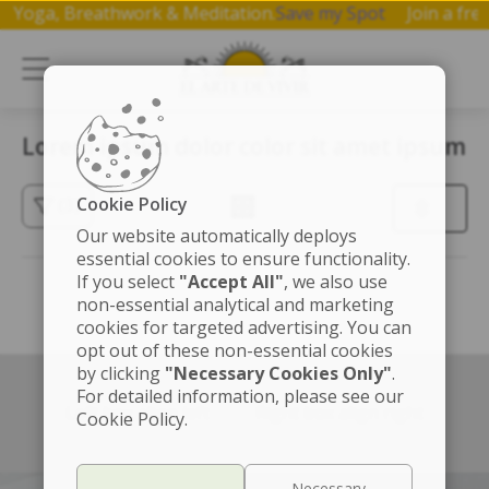
p on Yoga, Breathwork & Meditation.
Save my Spot
Join a 
Lorem ipsum dolor color sit amet ipsum
Cookie Policy
(3)
Our website automatically deploys
essential cookies to ensure functionality.
If you select
"Accept All"
, we also use
non-essential analytical and marketing
cookies for targeted advertising. You can
opt out of these non-essential cookies
by clicking
"Necessary Cookies Only"
.
For detailed information, please see our
Left box align left
Right box align right
Cookie Policy.