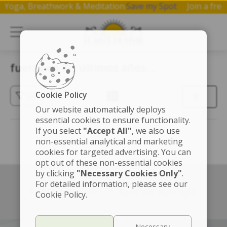
 on Yoga, Breathwork & Meditation.
Save my Spot
Join a f
fuerza en los últimos años….
Cookie Policy
(3)
Our website automatically deploys
essential cookies to ensure functionality.
If you select
"Accept All"
, we also use
non-essential analytical and marketing
cookies for targeted advertising. You can
opt out of these non-essential cookies
by clicking
"Necessary Cookies Only"
.
For detailed information, please see our
Left box align left
Right box align right
Cookie Policy.