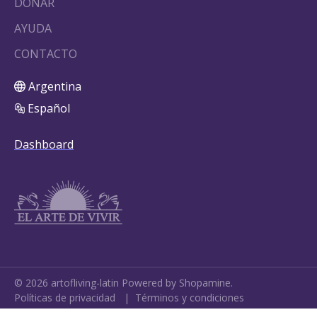
DONAR
AYUDA
CONTACTO
Argentina
Español
Dashboard
©
2026
artofliving-latin
Powered by Shopamine.
Políticas de privacidad
|
Términos y condiciones
Cookie Settings
•
My Data