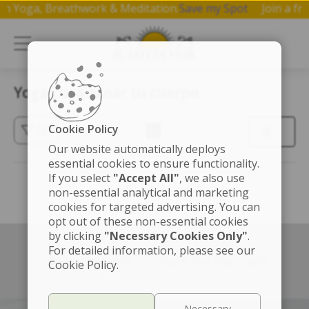
op on Yoga, Breathwork & Meditation.
Save my Spot
Join a 
Yoga para sanar tu cuerpo
Cookie Policy
(3)
Our website automatically deploys
essential cookies to ensure functionality.
If you select
"Accept All"
, we also use
non-essential analytical and marketing
cookies for targeted advertising. You can
opt out of these non-essential cookies
by clicking
"Necessary Cookies Only"
.
For detailed information, please see our
Left box align left
Right box align right
Cookie Policy.